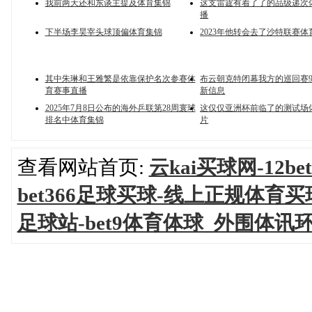
我前两天还和东谈主提及体育集锦
这支雷霆有着了了的品级递次
播
下半场李昊宰头球顶偏体育集锦
2023年他转会去了沙特联赛
其中朱琳和王雅繁是依靠保护名次参赛体
布云朝克特闭幕我方的巡回赛
育赛事直播
新信息
2025年7月8日公布的海外乒联第28周寰球
这仅仅亚洲杯前临了的测试场
排名中体育集锦
片
查看网站首页:
云kai买球网-12b
bet366足球买球-线上正规体育买球
足球站-bet9体育体球_外围体讯