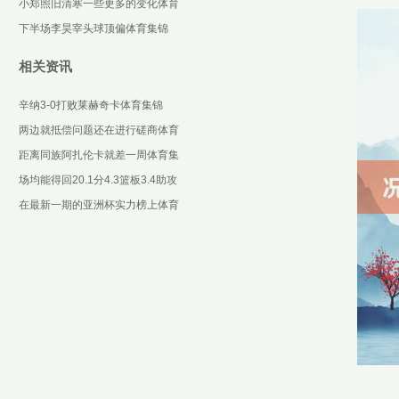
自沙特的兴味体育集锦
小郑照旧清寒一些更多的变化体育
集锦
下半场李昊宰头球顶偏体育集锦
相关资讯
辛纳3-0打败莱赫奇卡体育集锦
两边就抵偿问题还在进行磋商体育
集锦
距离同族阿扎伦卡就差一周体育集
锦
场均能得回20.1分4.3篮板3.4助攻
0.8抢断体育集锦
在最新一期的亚洲杯实力榜上体育
集锦