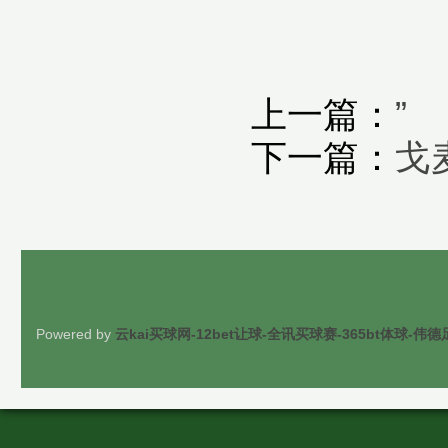
上一篇：
”
下一篇：
戈
Powered by
云kai买球网-12bet让球-全讯买球赛-365bt体球-