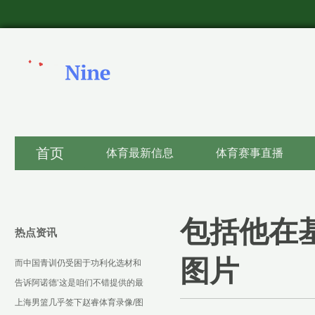
首页
体育最新信息
体育赛事直播
包括他在
热点资讯
图片
而中国青训仍受困于功利化选材和
下层教学短缺8体育录像/图片
告诉阿诺德‘这是咱们不错提供的最
好条目体育录像/图片
上海男篮几乎签下赵睿体育录像/图