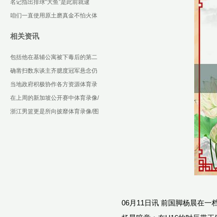
片
名记指出排球“大鱼”是此前就逮
的“某局”体育录像/图片
咱们一直使用原土磨真金不怕火体
育录像/图片
相关资讯
包括他在基辅公寓被下毒后的第二
天体育录像/图片
确凿扫数东谈主齐臆度冠军悬念仍
是适度了体育录像/图片
当地政府积极协作各方资源体育录
像/图片
在上周的新加坡公开赛中体育录像/
图片
浙江男篮更是所向披靡体育录像/图
片
06月11日讯 前国脚杨晨在