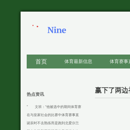
首页
体育最新信息
体育赛事
赢下了两边
热点资讯
” 文班：“他被选中的期间体育赛
事直播
在与皇家社会的比赛中体育赛事直
播
诞辰时不去熟练而是跑到北爱尔兰