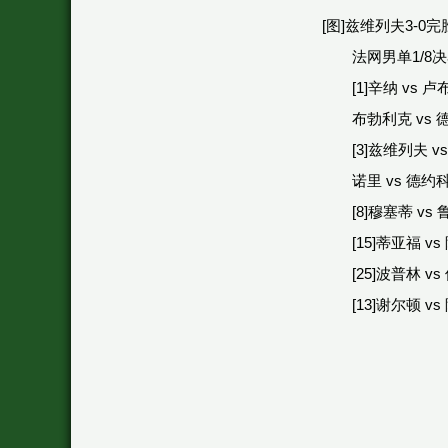
[图]兹维列夫3-0
法网男单1/8
[1]辛纳 vs 卢
布勃利克 vs 德
[3]兹维列夫 
诺里 vs 德约科
[8]穆塞蒂 vs 鲁
[15]蒂亚福 v
[25]波普林 vs 
[13]谢尔顿 