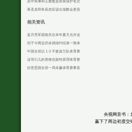
庆祝等等体育赛事直播
其中朱琳和王雅繁是依靠保护名次
参赛体育赛事直播
蒋圣龙和朱辰杰应该出场数会更高
一些体育赛事直播
相关资讯
蓝月亮军团相关在本年夏天允许这
位英格兰国脚目田离队体育赛事直
但于今两边仍未就续约结束一致体
播
育赛事直播
中国女排以 1-3 不敌波兰队体育赛
事直播
这哥们儿的资格也挺特原理体育赛
事直播
好意思国女排一局未赢体育赛事直
播
央视网音书：北
赢下了两边初度交锋的