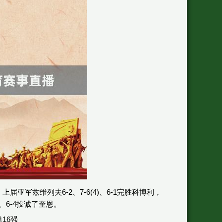
军兹维列夫6-2、7-6(4)、6-1完胜科博利，
1、6-4投诚了奎恩。