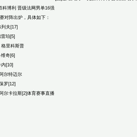
完胜科博利 晋级法网男单16强
决赛对阵出炉，具体如下：
布列夫[17]
雷珀[5]
vs 格里科斯普
维奇[6]
内[10]
s 阿尔特迈尔
保罗[12]
vs 阿尔卡拉斯[2]体育赛事直播