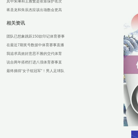
庆祝等等体育赛事直播
其中朱琳和王雅繁是依靠保护名次
参赛体育赛事直播
蒋圣龙和朱辰杰应该出场数会更高
一些体育赛事直播
相关资讯
团队已想象跳跃150款印记体育赛事
直播
在最近7期奖号数据中体育赛事直播
我追求高效好意思不雅的交代体育
赛事直播
说合两年搭档打进八强体育赛事直
播
最终摘得“女子组冠军”！男人足球队
相同推崇出色体育赛事直播