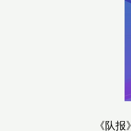
《队报》报